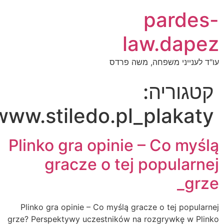
pardes
law.dape
ו"ד לענייני משפחה, משה פרדס
קטגוריה:
www.stiledo.pl_plakaty
Plinko gra opinie – Co myśl
gracze o tej popularne
grze
Plinko gra opinie – Co myślą gracze o tej popularne
grze? Perspektywy uczestników na rozgrywkę w Plink