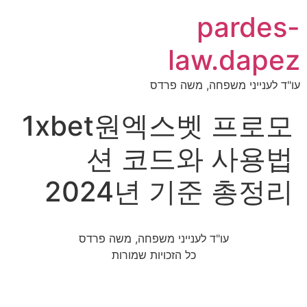
pardes-
law.dapez
עו"ד לענייני משפחה, משה פרדס
1xbet원엑스벳 프로모
션 코드와 사용법
2024년 기준 총정리
עו"ד לענייני משפחה, משה פרדס
כל הזכויות שמורות